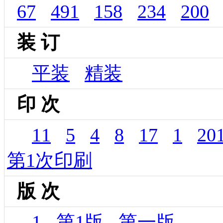
67
491
158
234
200
装 订
平装
精装
印 次
11
5
4
8
17
1
2
第1次印刷
版 次
1
第1版
第一版