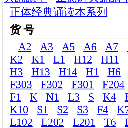
正体经典诵读本系列
货 号
A2
A3
A5
A6
A7
K2
K1
L1
H12
H11
H3
H13
H14
H1
H6
F303
F302
F301
F204
F1
K
N1
L3
S
K4
K10
S1
S2
S3
F4
K
L102
L202
L201
T6