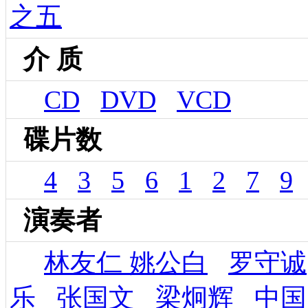
之五
介 质
CD
DVD
VCD
碟片数
4
3
5
6
1
2
7
9
演奏者
林友仁 姚公白
罗守诚
乐
张国文
梁炯辉
中