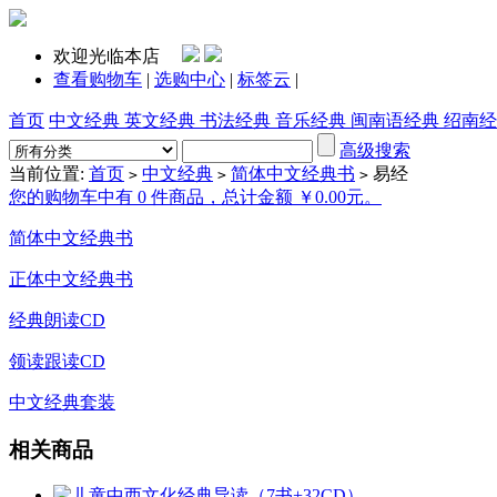
欢迎光临本店
查看购物车
|
选购中心
|
标签云
|
首页
中文经典
英文经典
书法经典
音乐经典
闽南语经典
绍南经
高级搜索
当前位置:
首页
中文经典
简体中文经典书
易经
>
>
>
您的购物车中有 0 件商品，总计金额 ￥0.00元。
简体中文经典书
正体中文经典书
经典朗读CD
领读跟读CD
中文经典套装
相关商品