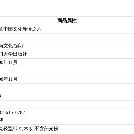
商品属性
童中国文化导读之六
南文化 编订
门大学出版社
00年11月
08年11月
8
87561516782
装
0克轻型纸 纯木浆 不含荧光粉