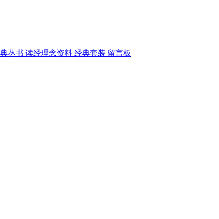
典丛书
读经理念资料
经典套装
留言板