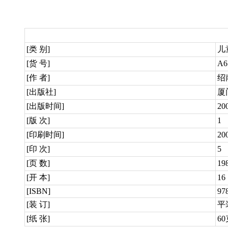
[类 别]
儿
[货 号]
A6
[作 者]
绍
[出版社]
厦
[出版时间]
20
[版 次]
1
[印刷时间]
20
[印 次]
5
[页 数]
19
[开 本]
16
[ISBN]
97
[装 订]
平
[纸 张]
6