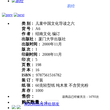
易经
类 别：
儿童中国文化导读之六
货 号：
A6
作 者：
绍南文化 编订
出版社：
厦门大学出版社
出版时间：
2000年11月
版 次：
1
印刷时间：
2008年11月
印 次：
5
页 数：
198
开 本：
16
ISBN：
9787561516782
装 订：
平装
纸 张：
60克轻型纸 纯木浆 不含荧光粉
库 存：
1000
售价：
该商品已经被关注：14793次
购买数量：
将此商品推荐给朋友